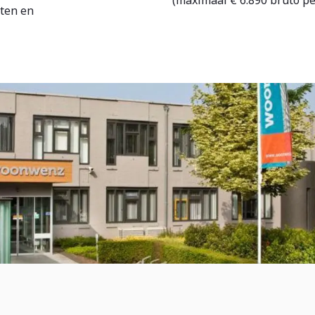
(maximaal € 6.890 bruto p
ten en