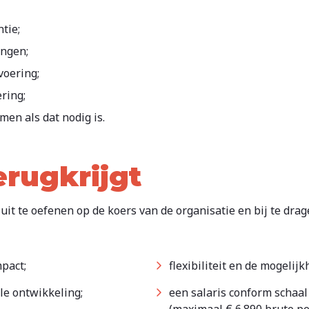
tie;
ingen;
voering;
ring;
men als dat nodig is.
erugkrijgt
uit te oefenen op de koers van de organisatie en bij te dr
mpact;
flexibiliteit en de mogelij
ele ontwikkeling;
een salaris conform schaa