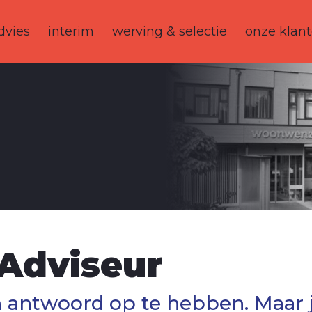
dvies
interim
werving & selectie
onze klan
 Adviseur
en antwoord op te hebben. Maar 