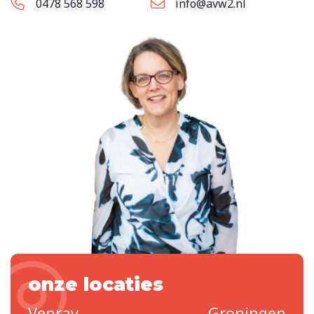
0478 568 598
info@avw2.nl
onze locaties
Venray
Groningen