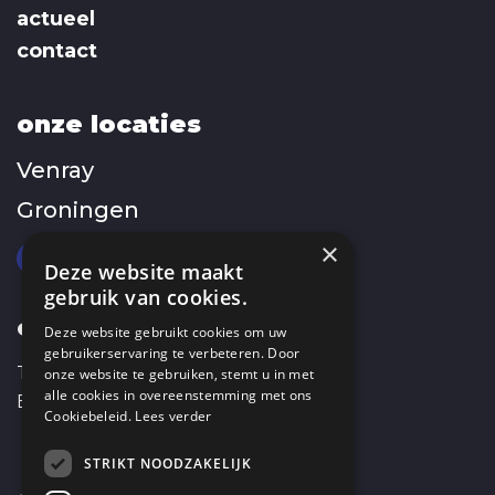
actueel
contact
onze locaties
Venray
Groningen
×
Deze website maakt
gebruik van cookies.
contact
Deze website gebruikt cookies om uw
gebruikerservaring te verbeteren. Door
T:
0478 568 598
onze website te gebruiken, stemt u in met
alle cookies in overeenstemming met ons
E:
info@avw2.nl
Cookiebeleid.
Lees verder
STRIKT NOODZAKELIJK