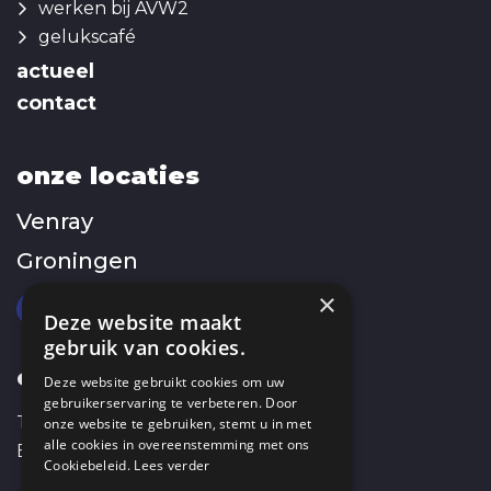
werken bij AVW2
gelukscafé
actueel
contact
onze locaties
Venray
Groningen
×
Deze website maakt
gebruik van cookies.
contact
Deze website gebruikt cookies om uw
gebruikerservaring te verbeteren. Door
T:
0478 568 598
onze website te gebruiken, stemt u in met
alle cookies in overeenstemming met ons
E:
info@avw2.nl
Cookiebeleid.
Lees verder